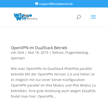
<!--
-->
support@larspilawski.de
OpenVPN im DualStack Betrieb
von
Dirk
|
Mai 18, 2019
|
Debian
,
Fragenkatalog
,
openvpn
Wie man OpenVPN im DualStack IPv4/IPv6 parallel
betreibt Mit der OpenVPN Version 2.4 und höher ist
es möglich mit nur einer Server Konfiguration
OpenVPN parallel im IPv4 Modus und IPv6 Modus zu
betreiben. Eine gute Anleitung auch wegen EasyRSA
findet man hier: OpenVPN...