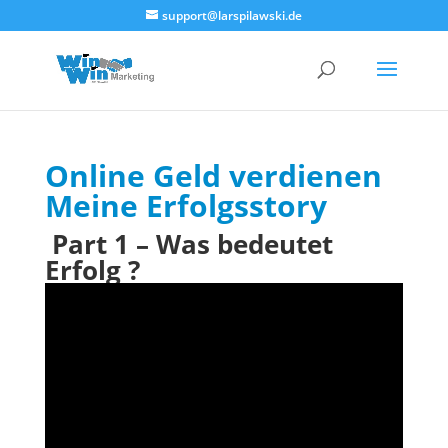
<!--
-->
support@larspilawski.de
Online Geld verdienen
Meine Erfolgsstory
Part 1 – Was bedeutet
Erfolg ?