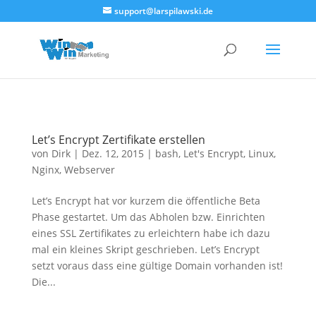
<!--
-->
support@larspilawski.de
Let’s Encrypt Zertifikate erstellen
von
Dirk
|
Dez. 12, 2015
|
bash
,
Let's Encrypt
,
Linux
,
Nginx
,
Webserver
Let’s Encrypt hat vor kurzem die öffentliche Beta
Phase gestartet. Um das Abholen bzw. Einrichten
eines SSL Zertifikates zu erleichtern habe ich dazu
mal ein kleines Skript geschrieben. Let’s Encrypt
setzt voraus dass eine gültige Domain vorhanden ist!
Die...