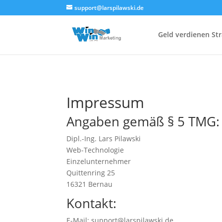
<!--
-->
support@larspilawski.de
Geld verdienen Str
Impressum
Angaben gemäß § 5 TMG:
Dipl.-Ing. Lars Pilawski
Web-Technologie
Einzelunternehmer
Quittenring 25
16321 Bernau
Kontakt:
E-Mail: support@larspilawski.de