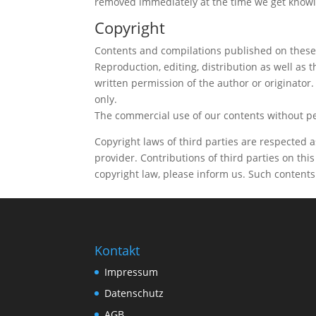
removed immediately at the time we get know
Copyright
Contents and compilations published on these 
Reproduction, editing, distribution as well as 
written permission of the author or originator
only.
The commercial use of our contents without per
Copyright laws of third parties are respected 
provider. Contributions of third parties on this
copyright law, please inform us. Such content
Kontakt
Impressum
Datenschutz
AGB