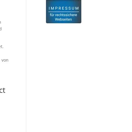
n
d
t.
n von
ct