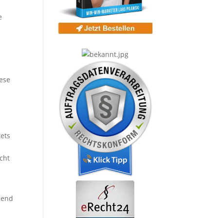
e
ese
tets
cht
hend