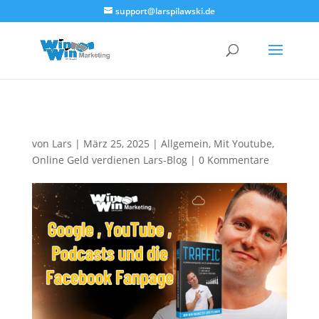
<!--
-->
support@larspilawski.de
von
Lars
|
März 25, 2025
|
Allgemein
,
Mit Youtube
,
Online Geld verdienen Lars-Blog
|
0 Kommentare