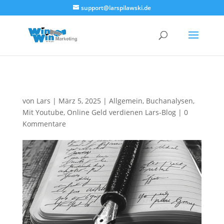
<!--
-->
support@larspilawski.de
von
Lars
|
März 5, 2025
|
Allgemein
,
Buchanalysen
,
Mit Youtube
,
Online Geld verdienen Lars-Blog
|
0
Kommentare